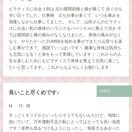
ピラティスに出会う前は 左の股関節痛と膝が痛くて 歩くのも
辛い日々でした。仕事柄 立ち仕事が多くて、いつも痛みを
我慢しながら仕事してました。 そして、山田さんのピラティ
スに出会い私の身体のバランスをパーソナルに教えて頂き 今
では股関節と膝の痛みがなくなりました。 身体の痛みがなく
なり、やりたかったZUMBAを始める事ができたり山登りを楽
しむ事ができて、感謝でいっぱいです！ 健康な身体は気持ち
も元気になる！と身をもって実感しています！ これからの人
生を楽しむためにもピラティスで身体を整えて元気に過ごし
たいと思ってます。 これからもよろしくお願いします。
VOICE
良いこと尽くめです♪
M . O 様
すっごくキツイかといったらそうでもないんだけど、地味に
効いていて、万年運動不足の私にとってはとっても良い強度
です！姿勢も気をつけるようになったし、免疫力もあがった