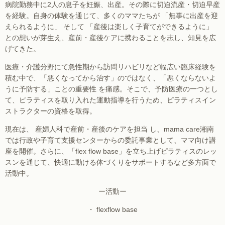
病院勤務中に2人の息子を妊娠、出産。その際に切迫流産・切迫早産
を経験。自身の体験を通じて、多くのママたちが 「無事に出産を迎
えられるように」 そして 「産後は楽しく子育てができるように」
との想いが芽生え、産前・産後ケアに携わることを志し、知見を広
げてきた。
医療・介護分野にて急性期から訪問リハビリなど幅広い臨床経験を
積む中で、「悪くなってから治す」のではなく、「悪くならないよ
うに予防する」ことの重要性 を痛感。そこで、予防医療の一つとし
て、ピラティスを取り入れた運動指導を行うため、ピラティスイン
ストラクターの資格を取得。
現在は、 産婦人科で産前・産後のケアを担当 し、mama care湘南
では行政や子育て支援センターからの委託事業として、ママ向け講
座を開催。さらに、「flex flow base」を立ち上げピラティスのレッ
スンを通じて、快適に動ける体づくりをサポートするなど多方面で
活動中。
ー活動ー
・ flexflow base